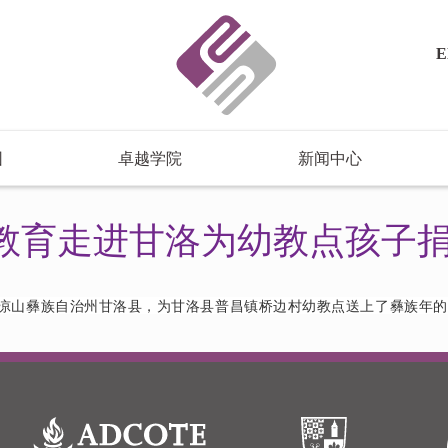
E
园
卓越学院
新闻中心
雅力教育走进甘洛为幼教点孩子
川省凉山彝族自治州甘洛县，为甘洛县普昌镇桥边村幼教点送上了彝族年