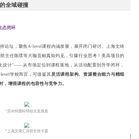
的全域碰撞
生态闭环
论坛，聚焦A-level课程内涵发展，展开闭门研讨。上海文绮
际部主任陈璞等大咖贡献真知灼见，引爆行业思考！美高项目的
化设计”——从市场定位到课程落地，从活动配置到升学闭环，
evel学校而言，可借鉴其
灵活课程架构、资源整合能力与精细
时，增强课程的包容性与竞争力。
*苏州阿德科特校长吴真真
*上海文绮汇点校长徐卡嘉