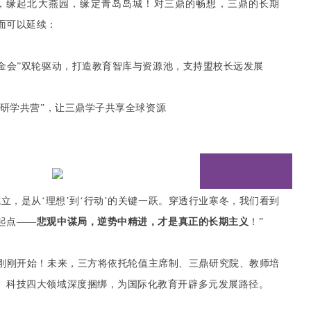
ague，缘起北大燕园，缘定青岛岛城！对三鼎的畅想，三鼎的长期
面可以延续：
基金会”双轮驱动，打造教育智库与资源池，支持盟校长远发展
际研学共营”，让三鼎学子共享全球资源
立，是从‘理想’到‘行动’的关键一跃。穿透行业寒冬，我们看到
起点——
悲观中谋局，逆势中精进，才是真正的长期主义
！”
刚刚开始！未来，三方将依托轮值主席制、三鼎研究院、教师培
、科技四大领域深度捆绑，为国际化教育开辟多元发展路径。