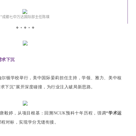
*成都七中万达国际部主任陈璞
需求下沉
岛梅尔顿学校举行，美中国际晏莉担任主持，学领、雅力、美中核
需求下沉”展开深度碰撞，为行业注入破局新思路。
唐毅婷，从项目根基：回溯NCUK预科十年历程，强调
“学术运
课程对标，实现学分无缝衔接。