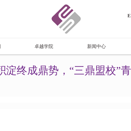
E
园
卓越学院
新闻中心
年积淀终成鼎势，“三鼎盟校”