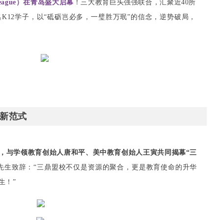
eague）在青岛盛大启幕
！三大教育巨头强强联合，汇聚近40所
K12学子，以“砥砺岂必多，一璧胜万珉”的信念，逆势破局，
新范式
，与学领教育创始人唐和平、美中教育创始人王寅共同揭幕“三
先生致辞：“三鼎盟校不仅是资源的聚合，更是教育使命的升华
生！”