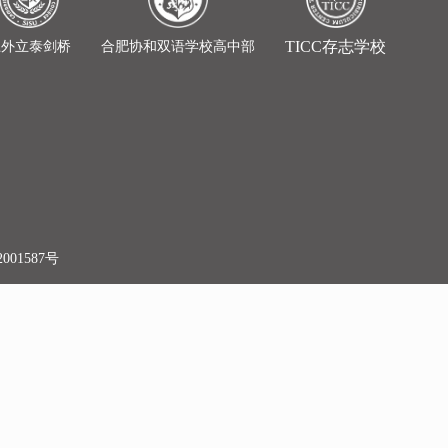
TICC存志学校
上外立泰剑桥
合肥协和双语学校高中部
001587号