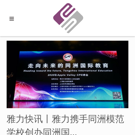
≡
雅力快讯丨雅力携手同洲模范
学校创办同洲国...