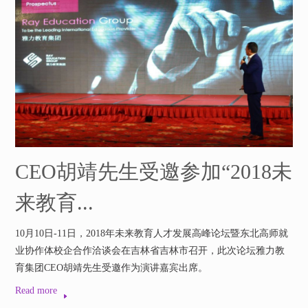
CEO胡靖先生受邀参加“2018未
来教育...
10月10日-11日，2018年未来教育人才发展高峰论坛暨东北高师就
业协作体校企合作洽谈会在吉林省吉林市召开，此次论坛雅力教
育集团CEO胡靖先生受邀作为演讲嘉宾出席。
Read more