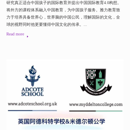
研究真正适合中国孩子的国际教育并提出中国国际教育4.0构想。
将外方的课程体系融入中国教育，为中国孩子服务。雅力教育致
力于培养具备世界心，世界脑的中国公民，理解国际的文化，全
球的视野同时他更要懂得中国文化的传承。...
Read more