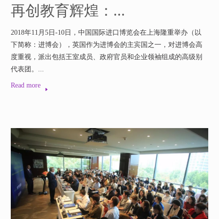
再创教育辉煌：...
2018年11月5日-10日，中国国际进口博览会在上海隆重举办（以
下简称：进博会），英国作为进博会的主宾国之一，对进博会高
度重视，派出包括王室成员、政府官员和企业领袖组成的高级别
代表团。...
Read more