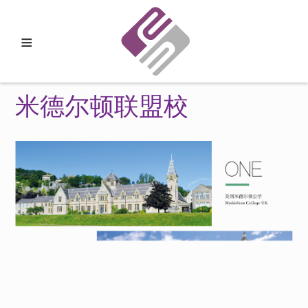
≡
米德尔顿联盟校