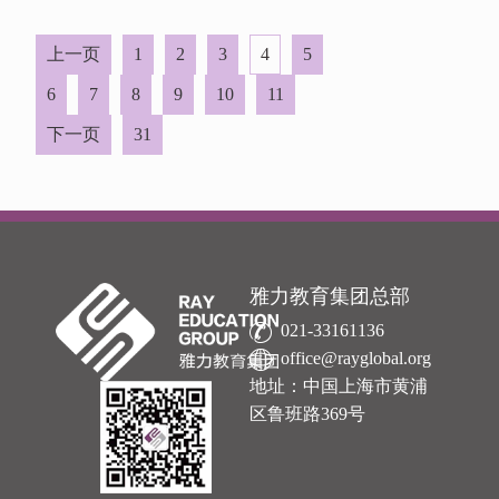
上一页
1
2
3
4
5
6
7
8
9
10
11
下一页
31
雅力教育集团总部
021-33161136
office@rayglobal.org
地址：中国上海市黄浦
区鲁班路369号