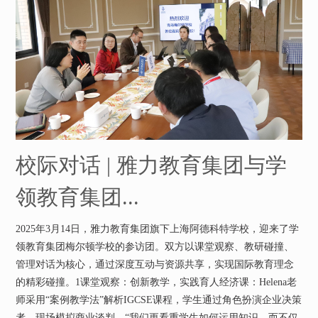
校际对话 | 雅力教育集团与学
领教育集团...
2025年3月14日，雅力教育集团旗下上海阿德科特学校，迎来了学
领教育集团梅尔顿学校的参访团。双方以课堂观察、教研碰撞、
管理对话为核心，通过深度互动与资源共享，实现国际教育理念
的精彩碰撞。1课堂观察：创新教学，实践育人经济课：Helena老
师采用“案例教学法”解析IGCSE课程，学生通过角色扮演企业决策
者，现场模拟商业谈判。“我们更看重学生如何运用知识，而不仅