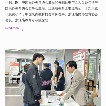
一职。图：中国民办教育协会颁发的任职证书与会人员还包括中
国民办教育协会监事会主席、江西省教育工委原书记、十九大党
代表黄小华，中国民办教育协会常务理事、浙江省民办教育协会
会长、浙江省教育考试院原院...
Read more